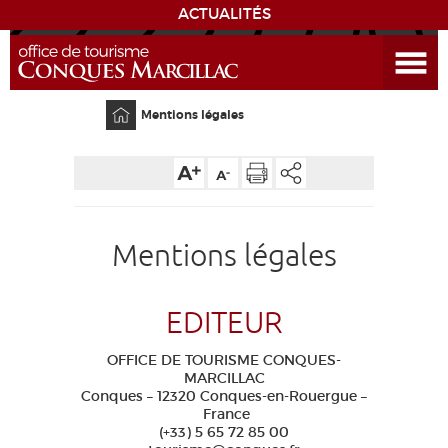
ACTUALITÉS
Ouvrir le menu
EDUCATIF
GR 65
GROUPES
SITE PRINCIPAL
Accueil
Mentions légales
GRANDS SITES OCCITANIE
MA SÉLECTION
Mentions légales
ACCÈS MALVOYANT
FR
AVEYRON VIVRE VRAI
EDITEUR
OFFICE DE TOURISME CONQUES-
MARCILLAC
Conques – 12320 Conques-en-Rouergue –
France
(+33) 5 65 72 85 00