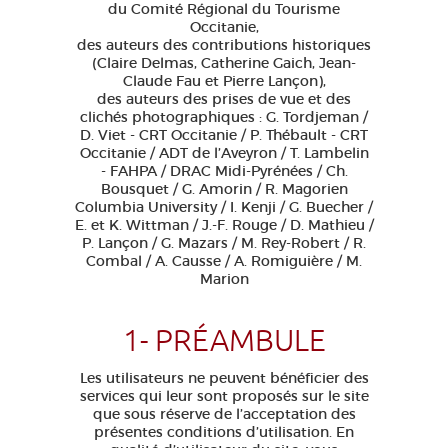
du Comité Régional du Tourisme
Occitanie,
des auteurs des contributions historiques
(Claire Delmas, Catherine Gaich, Jean-
Claude Fau et Pierre Lançon),
des auteurs des prises de vue et des
clichés photographiques : G. Tordjeman /
D. Viet - CRT Occitanie / P. Thébault - CRT
Occitanie / ADT de l’Aveyron / T. Lambelin
- FAHPA / DRAC Midi-Pyrénées / Ch.
Bousquet / G. Amorin / R. Magorien
Columbia University / I. Kenji / G. Buecher /
E. et K. Wittman / J.-F. Rouge / D. Mathieu /
P. Lançon / G. Mazars / M. Rey-Robert / R.
Combal / A. Causse / A. Romiguière / M.
Marion
1- PRÉAMBULE
Les utilisateurs ne peuvent bénéficier des
services qui leur sont proposés sur le site
que sous réserve de l’acceptation des
présentes conditions d’utilisation. En